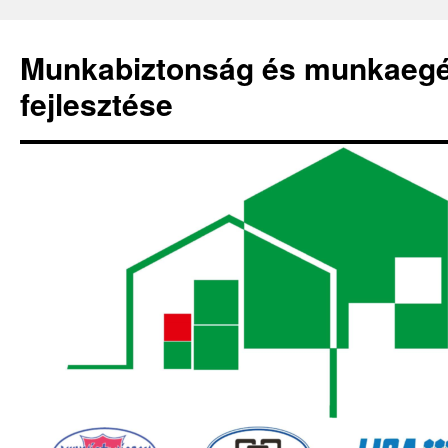
Kilépés
a
Munkabiztonság és munkaeg
tartalomba
fejlesztése