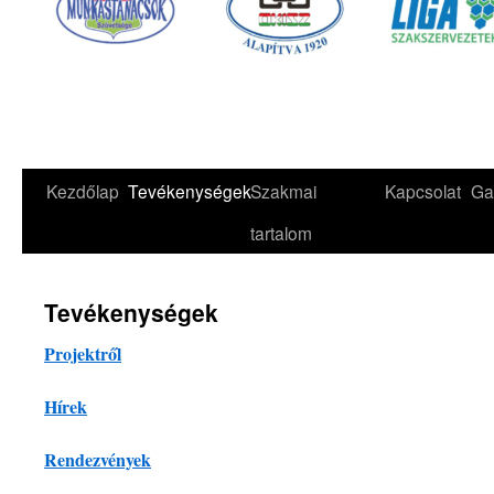
Kezdőlap
Tevékenységek
Szakmai
Kapcsolat
Ga
tartalom
Tevékenységek
Projektről
Hírek
Rendezvények